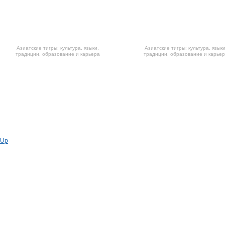
Азиатские тигры: культура, языки,
Азиатские тигры: культура, языки
традиции, образование и карьера
традиции, образование и карье
Previous
Up