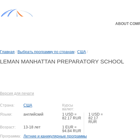
ABOUT COM
Главная
/
Выбрать программу по странам
/
США
/
LEMAN MANHATTAN PREPARATORY SCHOOL
Версия для печати
Страна:
США
Курсы
валют:
Языки:
английский
1 USD =
1 USD =
82.17 RUR
82.17
RUR
Возраст:
13-18 лет
1 EUR =
94.84 RUR
Программа:
Летние и каникулярные программы