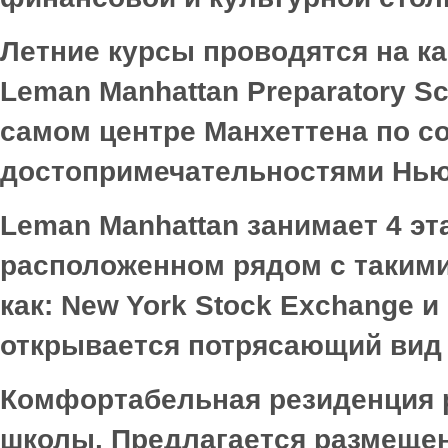
Летние курсы проводятся на к
Leman
Manhattan
Preparatory
Sc
самом центре Манхеттена по с
достопримечательностями Нью
Leman
Manhattan
занимает 4 эт
расположенном рядом с такими
как:
New
York
Stock
Exchange
и
открывается потрясающий вид
Комфортабельная резиденция р
школы. Предлагается размещен