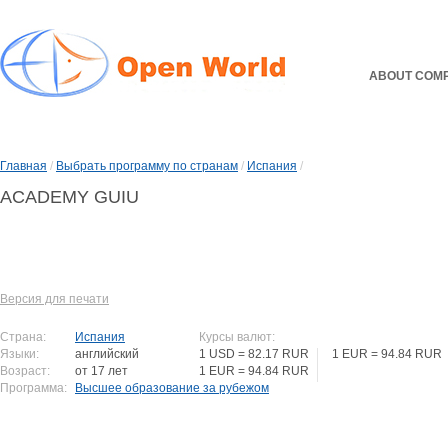
ABOUT COM
Главная
/
Выбрать программу по странам
/
Испания
/
ACADEMY GUIU
Версия для печати
Страна:
Испания
Курсы валют:
Языки:
английский
1 USD = 82.17 RUR
1 EUR = 94.84 RUR
Возраст:
от 17 лет
1 EUR = 94.84 RUR
Программа:
Высшее образование за рубежом